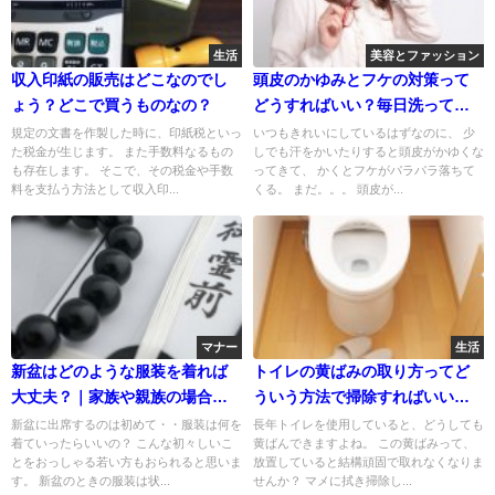
生活
美容とファッション
収入印紙の販売はどこなのでし
頭皮のかゆみとフケの対策って
ょう？どこで買うものなの？
どうすればいい？毎日洗ってい
るのに。
規定の文書を作製した時に、印紙税といっ
いつもきれいにしているはずなのに、 少
た税金が生じます。 また手数料なるもの
しでも汗をかいたりすると頭皮がかゆくな
も存在します。 そこで、その税金や手数
ってきて、 かくとフケがパラパラ落ちて
料を支払う方法として収入印...
くる。 まだ。。。 頭皮が...
マナー
生活
新盆はどのような服装を着れば
トイレの黄ばみの取り方ってど
大丈夫？｜家族や親族の場合に
ういう方法で掃除すればいい
ついて
の？
新盆に出席するのは初めて・・服装は何を
長年トイレを使用していると、どうしても
着ていったらいいの？ こんな初々しいこ
黄ばんできますよね。 この黄ばみって、
とをおっしゃる若い方もおられると思いま
放置していると結構頑固で取れなくなりま
す。 新盆のときの服装は状...
せんか？ マメに拭き掃除し...