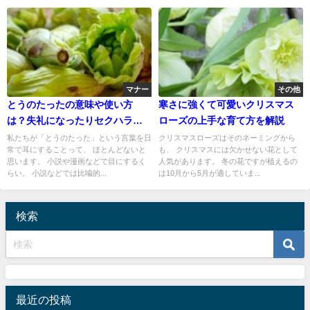
マナー
その他
とうのたったの意味や使い方
寒さに強くて可愛いクリスマス
は？失礼になったりセクハラに
ローズの上手な育て方を解説
なるの？
私たちが「とうのたった」という言葉を日
クリスマスローズはそのネーミングから
常で耳にすることって、 ほとんどないと
も、 クリスマスには欠かせない花として
思います。 小説や漫画などで目にするく
人気があります。 冬の花ですが植えるの
らい。 小説などでは比喩的...
は10月から5月が適していま...
検索
最近の投稿