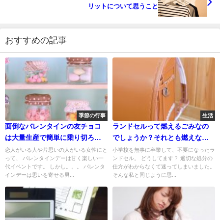
リットについて思うこと
おすすめの記事
季節の行事
生活
面倒なバレンタインの友チョコ
ランドセルって燃えるごみなの
は大量生産で簡単に乗り切ろ
でしょうか？それとも燃えな
う！
い？
恋人がいる人や片思いの人がいる女性にと
小学校を無事に卒業して、不要になったラ
って、 バレンタインデーは甘く楽しい一
ンドセル。 どうしてます？ 適切な処分の
代イベントです。 しかし。。。 バレンタ
仕方がわからなくて迷ってしまいました。
インデーは思いを寄せる男...
そんな私と同じように思...