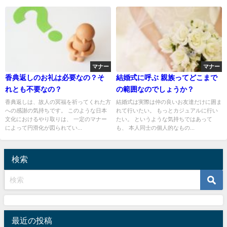
マナー
マナー
香典返しのお礼は必要なの？そ
結婚式に呼ぶ 親族ってどこまで
れとも不要なの？
の範囲なのでしょうか？
香典返しは、故人の冥福を祈ってくれた方
結婚式は実際は仲の良いお友達だけに囲ま
への感謝の気持ちです。 このような日本
れて行いたい。 もっとカジュアルに行い
文化におけるやり取りは、 一定のマナー
たい。 というような気持ちではあって
によって円滑化が図られてい...
も、 本人同士の個人的なもの...
検索
最近の投稿