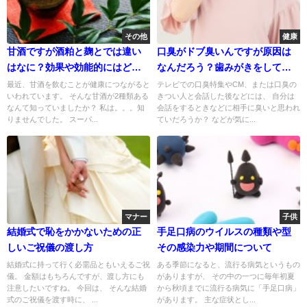
その他
健康
甘酒ですが酒粕と麹とでは違い
口臭がドブ臭いんですが原因は
はなに？効果や効能的にはどう
なんだろう？歯みがきをしてる
なの？
のに
最近、甘酒を飲むことが健康につながると
テレビでの口臭特集やCM、または口臭の
いわれています。 そんな甘酒が2種類ある
きつい人と会話した後などには、 自分は
なんて知っていましたか？ 私は。。。知
会話をするときなどに相手に臭いと思われ
りませんでした。 スーパ...
ていだろうか？ などが気に...
マナー
子供
結婚式で恥をかかないための正
手足口病のウイルスの種類や型
しいご祝儀の渡し方
その感染力や期間について
結婚式に持って行く必需品ともいえるご祝
ある季節になると、流行る病気というもの
儀。 金額はもちろんですが、渡し方にも
がありますが、 その中の一つに毎年初夏
注意したいですね。 今回は、 そんな結婚
から秋頃までに流行る病気に「手足口病」
式のご祝儀を渡す時に、 ...
があります。 主な症状とし...