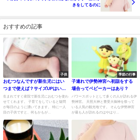
きをしてるのに
おすすめの記事
子供
季節の行事
おむつなんですが新生児にはい
子連れで伊勢神宮へ初詣をする
つまで使えば？サイズUPはいつ
場合ってベビーカーはあり？
？
生まれてすぐ産院で新生児におむつを使わ
パワースポットとして多くの人が訪れる伊
せてくれます。 子育てをしていると疑問
勢神宮。 天照大神と豊受大御神を祭って
が毎日のように湧いてきます。 特に一人
いる人気の観光地です。 そんな伊勢神宮
目の子供ですと、何もかもが...
が最も人が訪れるのはやはり...