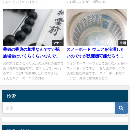
しないというのではなく、 ...
のお返しですが、 感謝の気...
マナー
生活
葬儀の香典の相場なんですが親
スノーボード ウェアを洗濯した
族場合はいくらくらいなんでし
いのですが洗濯機可能だろう
ょう？
か？
お葬式は亡くなった人とのお別れの儀式で
ウィンタースポーツとして楽しむ人も多い
あり厳粛な場所です。 堂々としていられ
スノーボードですが、 着た後のウェアの
るマナーにおいて参加したいですよね。
洗濯は悩む問題です。 スノーボードのウ
そんなマナーの一つに香典の...
ェアは、外側は雪や泥などに...
検索