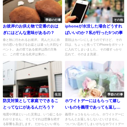
季節の行事
その他
お彼岸のお供え物で定番のおは
iphoneが水没した場合どうすれ
ぎにはどんな意味があるの？
ばいいのか？私が行った5つの事
春と秋に行われるお彼岸。 死んだ人に自
普段はカバンにしまうのですけど、 その
分の思いを告げるお盆とは違った大切なイ
日は、ちょっと焦っててiPhoneをポケット
ベント。 あの世である彼岸は西の方角
に入れてしまいました。 その後すっかり
に、 この世である此岸は東の...
忘れて、そのまま洗濯...
生活
季節の行事
防災対策として家庭でできるこ
ホワイトデーにはもらって嬉し
とってなにがあるんだろう？
いものを義理であっても返しま
しょう
地震や津波といった災害は、いつ起こるか
義理チョコをもらったら、ホワイトデーに
わかりません、 そしてそれは想像を絶す
きちんとお返しをしないといけません。
る影響を及ぼします。 だからといい何も
ついつい忘れてしまいがちなホワイトデー