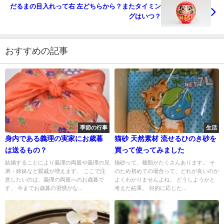
だるまの目入れって右 左どちらから？またタイミン
グはいつ？
おすすめの記事
季節の行事
生活
身内である義理の実家にお歳暮
猫砂 天然素材 流せるひのき砂を
は送るもの？
買って使ってみました
結婚することにより義理の両親や義理の兄
猫砂って、種類がたくさんあります。 そ
弟・姉妹など親戚が増えます。 ここで注
のため初めての場合って、どれが良いのか
意したいのは、義理の両親へのお歳暮で
よくわかりませんよね。 どうしようかと
す。 今までお歳暮の習慣がな...
考えた結果。 目的に応じた...