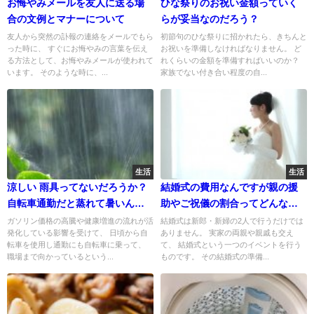
お悔やみメールを友人に送る場
ひな祭りのお祝い金額っていく
合の文例とマナーについて
らが妥当なのだろう？
友人から突然の訃報の連絡をメールでもら
初節句のひな祭りに招かれたら、きちんと
った時に、 すぐにお悔やみの言葉を伝え
お祝いを準備しなければなりません。 ど
る方法として、お悔やみメールが使われて
れくらいの金額を準備すればいいのか？
います。 そのような時に、...
家族でない付き合い程度の自...
生活
生活
涼しい 雨具ってないだろうか？
結婚式の費用なんですが親の援
自転車通勤だと蒸れて暑いんで
助やご祝儀の割合ってどんな感
す
じなの？
ガソリン価格の高騰や健康増進の流れが活
結婚式は新郎・新婦の2人で行うだけでは
発化している影響を受けて、 日頃から自
ありません。 実家の両親や親戚も交え
転車を使用し通勤にも自転車に乗って、
て、 結婚式という一つのイベントを行う
職場まで向かっているという...
ものです。 その結婚式の準備...