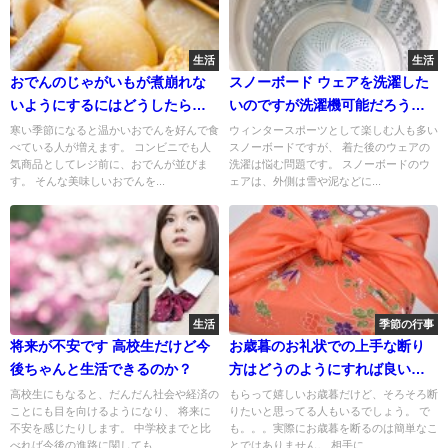
生活
生活
おでんのじゃがいもが煮崩れな
スノーボード ウェアを洗濯した
いようにするにはどうしたらい
いのですが洗濯機可能だろう
い？
か？
寒い季節になると温かいおでんを好んで食
ウィンタースポーツとして楽しむ人も多い
べている人が増えます。 コンビニでも人
スノーボードですが、 着た後のウェアの
気商品としてレジ前に、おでんが並びま
洗濯は悩む問題です。 スノーボードのウ
す。 そんな美味しいおでんを...
ェアは、外側は雪や泥などに...
生活
季節の行事
将来が不安です 高校生だけど今
お歳暮のお礼状での上手な断り
後ちゃんと生活できるのか？
方はどうのようにすれば良いの
でしょう？
高校生にもなると、だんだん社会や経済の
もらって嬉しいお歳暮だけど、そろそろ断
ことにも目を向けるようになり、 将来に
りたいと思ってる人もいるでしょう。 で
不安を感じたりします。 中学校までと比
も。。。実際にお歳暮を断るのは簡単なこ
べれば今後の進路に関しても...
とではありません。 相手に...