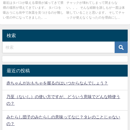
の？
最近はタバコが吸える環境が減ってきて禁
チャックが壊れてしまって閉まらな
煙の場所が増えてきています。 タバコを
い。。。 そんな経験を誰しもが一度は体
吸おうにも街中で灰皿を見つけるのが難し
験していることと思います。 そしてチャ
い世の中になってきました。...
ックが使えなくなったのを理由にし...
検索
最近の投稿
赤ちゃんがおもちゃを握るのはいつからなんでしょう？
乃至（ないし）の使い方ですが、どういう意味でどんな時使う
の？
みたらし団子のみたらしの意味ってなに？タレのことじゃない
の？