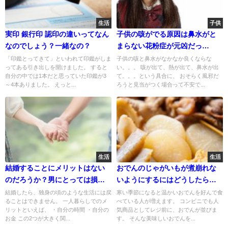
生活
子供
実印 銀行印 認印の違いってなん
子供の咳がでる原因は鼻水がと
なのでしょう？一緒なの？
まらない花粉症が元凶だっ
た？！
「印鑑とってきて」といわれて印鑑がしま
子供の咳と鼻水がなかなか良くならな
ってある引き出しを開けました。 すると
い。。。 咳が出て、熱が出て、鼻水が出
自分の中では1本だと思っていた印鑑が3
て。。。という具合に、 おそらく風邪だ
～4本ありました。 えっと...
ろうと見当がつく場合って不安で...
生活
生活
結婚することにメリットはない
おでんのじゃがいもが煮崩れな
のだろうか？男にとっては損な
いようにするにはどうしたらい
のか？
い？
結婚したら、独身の頃のような生活には戻
寒い季節になると温かいおでんを好んで食
ることはできません。 一人暮らしでのメ
べている人が増えます。 コンビニでも人
リットといえば、 ・自分の時間 ・自分の
気商品としてレジ前に、おでんが並びま
お金 この2つが大きく関...
す。 そんな美味しいおでんを...