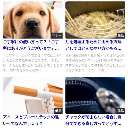
マナー
生活
ご丁寧にの使い方って？「ご丁
油を処理するために固める方法
寧にありがとうございます」で
としてはどんなやり方があるの
いいの？
か？
「ご丁寧に」という言葉は、丁寧にごを付
油を固めて処理する方法としてはどんなや
けることで尊敬を表す言葉です。 ですか
り方があるのか？ 天ぷら料理って季節の
ら、きちんと使いたいと誰しも思うことで
具材なんかを使って四季折々楽しむことが
す。 使い方を誤ると言葉に...
できますよね。 また、子供...
健康
生活
アイコスとプルームテックの違
チャックが閉まらない場合に自
いってなんでしょう？
分でできる直し方ってどうする