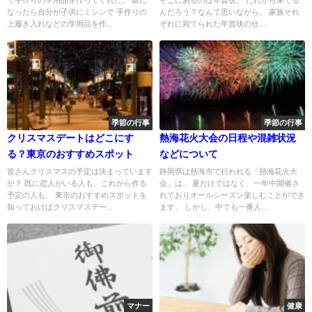
なったら自分が子供にミシンで 手作りの
んだろう？なんて思いながら、 家族それ
上履き入れなどの学用品を作...
ぞれに宛てられた年賀状の仕...
季節の行事
季節の行事
クリスマスデートはどこにす
熱海花火大会の日程や混雑状況
る？東京のおすすめスポット
などについて
皆さんクリスマスの予定は決まっています
静岡県は熱海市で行われる「熱海花火大
か？ 既に恋人がいる人も、これから作る
会」は、 夏だけではなく、一年中開催さ
予定の人も、 東京のおすすめスポットを
れておりオールシーズン楽しむことができ
知っておけばクリスマスデー...
ます。 しかし、中でも一番人...
マナー
健康