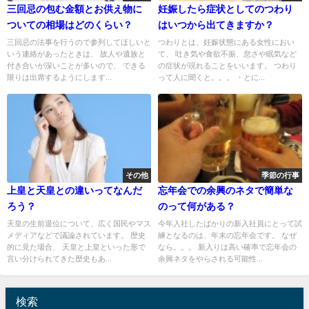
三回忌の包む金額とお供え物に
妊娠したら症状としてのつわり
ついての相場はどのくらい？
はいつから出てきますか？
三回忌の法事を行うので参列してほしいと
つわりとは、妊娠状態にある女性におい
いう連絡があったときは、 故人や遺族と
て、 吐き気や食欲不振、怠さや眠気など
付き合いが深いことが多いので、 できる
の症状が現れることをいいます。 つわり
限りは出席するようにします...
って人に聞くと。。。 ・とに...
その他
季節の行事
上皇と天皇との違いってなんだ
忘年会での余興のネタで簡単な
ろう？
のって何がある？
天皇の生前退位について、広く国民やマス
今年入社したばかりの新入社員にとって試
メディアなどで議論されています。 歴史
練となるのは、年末の忘年会です。 なぜ
的に見た場合、 天皇と上皇といった形で
なら。。。 新入りは高い確率で忘年会の
言い分けられてきた歴史もあ...
余興ネタをやらされる可能性...
検索