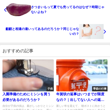
さつまいもって夏でも売ってるのはなぜ？時期じゃ
ないよね？
齟齬と相違の違いってあるのだろうか？同じじゃな
いの？
おすすめの記事
子供
季節の行事
入園準備のためにミシンを買う
年賀状の返事はいつまでが限度
必要があるのだろうか？
なの？｜出してない人への返事
について
自分が子供の頃は、親がしっかりとミシン
新しい年を迎えて、 朝ポストに向かうと
で手作りの学用品を作ってくれた。 親に
そこにあるのは年賀状。 だれから来てる