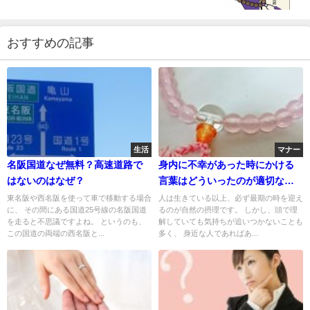
おすすめの記事
生活
マナー
名阪国道なぜ無料？高速道路で
身内に不幸があった時にかける
はないのはなぜ？
言葉はどういったのが適切なん
だろう？
東名阪や西名阪を使って車で移動する場合
人は生きている以上、必ず最期の時を迎え
に、 その間にある国道25号線の名阪国道
るのが自然の摂理です。 しかし、頭で理
を走ると不思議ですよね。 というのも、
解していても気持ちが追いつかないことも
この国道の両端の西名阪と...
多く、 身近な人であればあ...