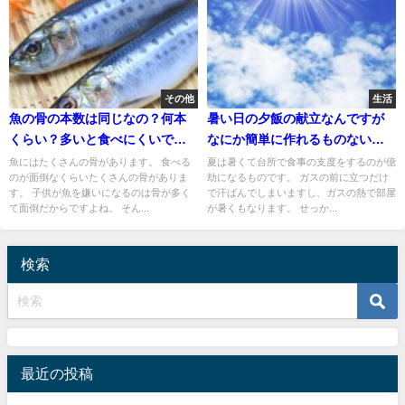
その他
生活
魚の骨の本数は同じなの？何本
暑い日の夕飯の献立なんですが
くらい？多いと食べにくいです
なにか簡単に作れるものないだ
よね
ろうか？
魚にはたくさんの骨があります。 食べる
夏は暑くて台所で食事の支度をするのが億
のが面倒なくらいたくさんの骨がありま
劫になるものです。 ガスの前に立つだけ
す。 子供が魚を嫌いになるのは骨が多く
で汗ばんでしまいますし、ガスの熱で部屋
て面倒だからですよね。 そん...
が暑くもなります。 せっか...
検索
最近の投稿