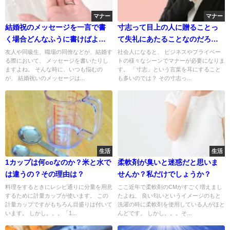
マナー
マナー
結婚祝のメッセージを一言で書
寸志って目上の人に贈ることっ
く場合どんなふうに書けばよい
て失礼にあたることなのだろう
のだろう？
か？
友人や同級生、職場の同僚などが、結婚す
社会人になると、 ビジネスやプライベー
る際において、 メッセージを書いたりし
トの様々なシーンでマナーが必要になりま
ますよね。 そんな時に、いつも悩むの
す。 「寸志」という言葉を耳にすること
が、 結婚祝いのメッセージは...
も多いのでは？ その寸志っ...
生活
生活
1カップは何ccなのか？米と水で
柔軟剤が臭いと迷惑だと思いま
は違うの？その理由は？
せんか？私だけでしょうか？
料理をするときにレシピ通りに分量を用意
ここ近年で柔軟剤のCMがすごく増えまし
するために計量カップが使います。 この
たよね。 良い匂いというイメージのもと
計量カップですがもちろん目盛りは付いて
洗濯の時に柔軟剤を使用している人がほと
います。 しかし。。。「1...
んどです。 しかし。。。そ...