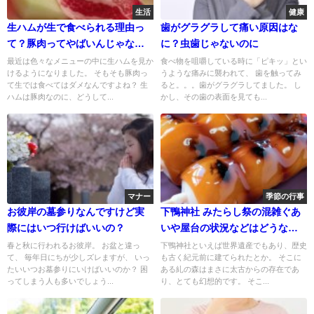
生活
健康
生ハムが生で食べられる理由っ
歯がグラグラして痛い原因はな
て？豚肉ってやばいんじゃない
に？虫歯じゃないのに
の？
最近は色々なメニューの中に生ハムを見か
食べ物を咀嚼している時に「ピキッ」とい
けるようになりました。 そもそも豚肉っ
うような痛みに襲われて、 歯を触ってみ
て生では食べてはダメなんですよね？ 生
ると。。。歯がグラグラしてました。 し
ハムは豚肉なのに、どうして...
かし、その歯の表面を見ても...
マナー
季節の行事
お彼岸の墓参りなんですけど実
下鴨神社 みたらし祭の混雑ぐあ
際にはいつ行けばいいの？
いや屋台の状況などはどうなっ
ているの？
春と秋に行われるお彼岸。 お盆と違っ
下鴨神社といえば世界遺産でもあり、歴史
て、 毎年日にちが少しズレますが、 いっ
も古く紀元前に建てられたとか。 そこに
たいいつお墓参りにいけばいいのか？ 困
ある糺の森はまさに太古からの存在であ
ってしまう人も多いでしょう...
り、とても幻想的です。 そこ...