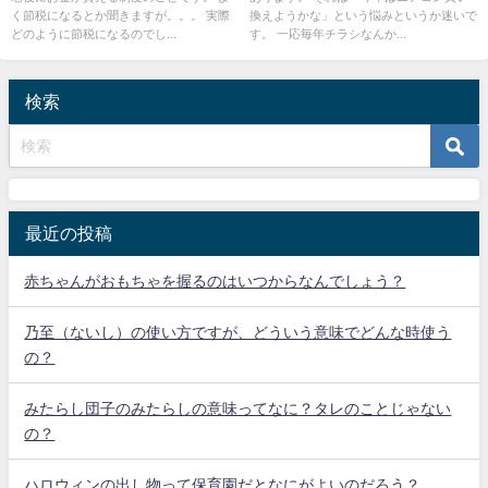
く節税になるとか聞きますが。。。 実際
換えようかな」という悩みというか迷いで
どのように節税になるのでし...
す。 一応毎年チラシなんか...
検索
最近の投稿
赤ちゃんがおもちゃを握るのはいつからなんでしょう？
乃至（ないし）の使い方ですが、どういう意味でどんな時使う
の？
みたらし団子のみたらしの意味ってなに？タレのことじゃない
の？
ハロウィンの出し物って保育園だとなにがよいのだろう？