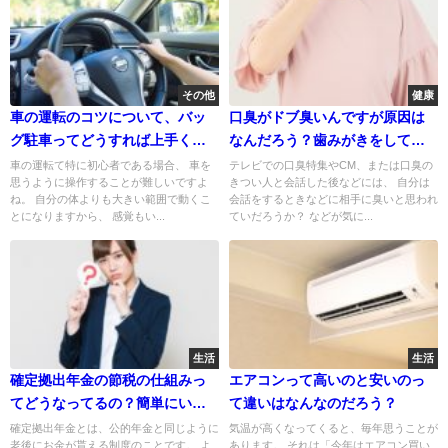
その他
健康
車の運転のコツについて、バッ
口臭がドブ臭いんですが原因は
グ駐車ってどうすれば上手くな
なんだろう？歯みがきをしてる
るの？
のに
車の運転て特に初心者である場合、 車を
テレビでの口臭特集やCM、または口臭の
思うように操作することが難しいですよ
きつい人と会話した後などには、 自分は
ね。 自分の体よりも大きい範囲で動くこ
会話をするときなどに相手に臭いと思われ
とになりますから、 感覚もい...
ていだろうか？ などが気に...
生活
生活
確定拠出年金の節税の仕組みっ
エアコンって高いのと安いのっ
てどうなってるの？簡単にいう
て違いはなんなのだろう？
と？
確定拠出年金とは、公的年金と同じように
気温が高くなってくると、毎年思うことが
老後にお金が貰える制度のことです。 よ
あります。 それは「今年はエアコン買い